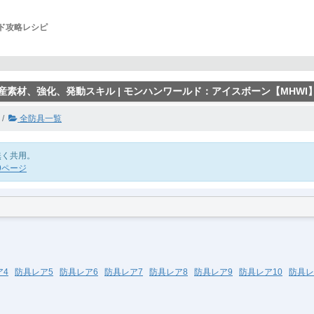
ルド攻略レシピ
産素材、強化、発動スキル | モンハンワールド：アイスボーン【MHWI
全防具一覧
無く共用。
9ページ
ア4
防具レア5
防具レア6
防具レア7
防具レア8
防具レア9
防具レア10
防具レ