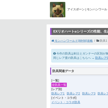
アイスボーン | モンハンワー
EXリオハートαシリーズの性能、生
モンハンワールド(MHW)攻略
防具1
今作の防具は剣士とガンナーの区別が
同じレア度の防具はこちらへ →
防具レア
防具関連データ
[一覧]
全防具一覧
[レア別]
防具レア1
防具レア2
防具レア3
防具レ
[イベント・コラボ]
イベント・コラボ防具