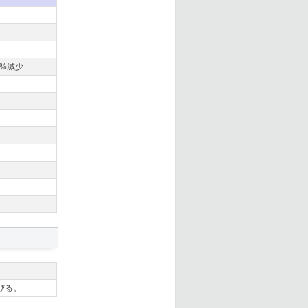
%減少
びる。