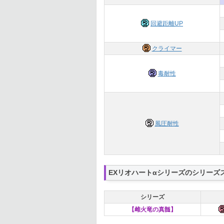
回避距離UP
クライマー
毒耐性
風圧耐性
EXリオハートαシリーズのシリーズ
シリーズ
【雌火竜の真髄】