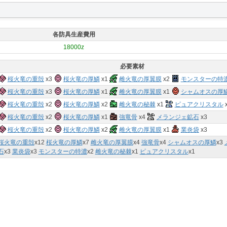
各防具生産費用
18000z
必要素材
桜火竜の重殻
x3
桜火竜の厚鱗
x1
雌火竜の厚翼膜
x2
モンスターの特
桜火竜の重殻
x3
桜火竜の厚鱗
x1
雌火竜の厚翼膜
x1
シャムオスの厚
桜火竜の重殻
x2
桜火竜の厚鱗
x2
雌火竜の秘棘
x1
ピュアクリスタル
桜火竜の重殻
x2
桜火竜の厚鱗
x1
強竜骨
x4
メランジェ鉱石
x3
桜火竜の重殻
x2
桜火竜の厚鱗
x2
雌火竜の厚翼膜
x1
業炎袋
x3
桜火竜の重殻
x
12
桜火竜の厚鱗
x
7
雌火竜の厚翼膜
x
4
強竜骨
x
4
シャムオスの厚鱗
x
3
石
x
3
業炎袋
x
3
モンスターの特濃
x
2
雌火竜の秘棘
x
1
ピュアクリスタル
x
1