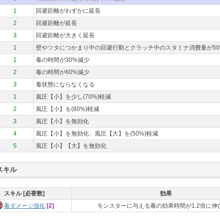
1
回避距離がわずかに延長
2
回避距離が延長
3
回避距離が大きく延長
1
壁やツタにつかまり中の回避行動とクラッチ中のスタミナ消費量が50
1
毒の時間が30%減少
2
毒の時間が60%減少
3
毒状態にならなくなる
1
風圧【小】を少し(70%)軽減
2
風圧【小】を(80%)軽減
3
風圧【小】を無効化
4
風圧【小】を無効化、風圧【大】を(50%)軽減
5
風圧【小】【大】を無効化
スキル
スキル [必要数]
効果
毒ダメージ強化
[2]
モンスターに与える毒の効果時間が1.2倍に伸