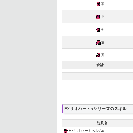
頭
胴
腕
腰
脚
合計
EXリオハートαシリーズのスキル
防具名
EXリオハートヘルムα