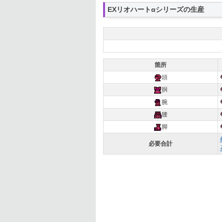
EXリオハートαシリーズの生産
箇所
頭
胴
腕
腰
脚
必要合計