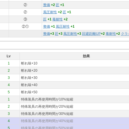
②
整備
+2
匠
+1
②
風圧耐性
+2
匠
+1
③
匠
+1
毒耐性
+2
②①
整備
+1
風圧耐性
+1
整備
+3
匠
+3
風圧耐性
+3
回避距離UP
+2
毒耐性
+2
クラ
Lv
効果
1
斬れ味+10
2
斬れ味+20
3
斬れ味+30
4
斬れ味+40
5
斬れ味+50
1
特殊装具の再使用時間が10%短縮
2
特殊装具の再使用時間が20%短縮
3
特殊装具の再使用時間が30%短縮
4
特殊装具の再使用時間が40%短縮
5
特殊装具の再使用時間が50%短縮