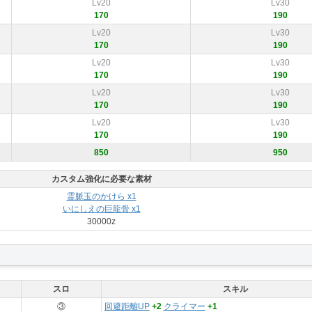
Lv20
Lv30
170
190
Lv20
Lv30
170
190
Lv20
Lv30
170
190
Lv20
Lv30
170
190
Lv20
Lv30
170
190
850
950
カスタム強化に必要な素材
霊脈玉のかけら x1
いにしえの巨龍骨 x1
30000z
スロ
スキル
③
回避距離UP
+2
クライマー
+1