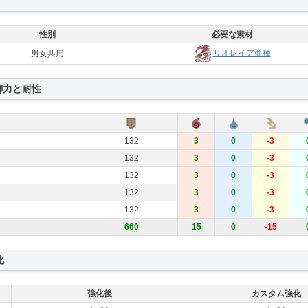
性別
必要な素材
リオレイア亜種
男女共用
御力と耐性
132
3
0
-3
132
3
0
-3
132
3
0
-3
132
3
0
-3
132
3
0
-3
660
15
0
-15
化
強化後
カスタム強化