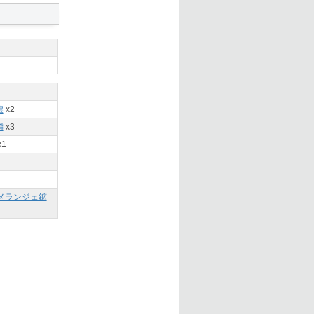
濃
x2
鱗
x3
x1
メランジェ鉱