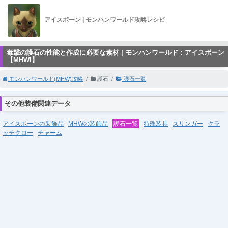
アイスボーン | モンハンワールド攻略レシピ
毒撃の護石の性能と作成に必要な素材 | モンハンワールド：アイスボーン
【MHWI】
モンハンワールド(MHW)攻略
護石
護石一覧
その他装備関連データ
アイスボーンの装飾品
MHWの装飾品
護石一覧
特殊装具
スリンガー
クラ
ッチクロー
チャーム