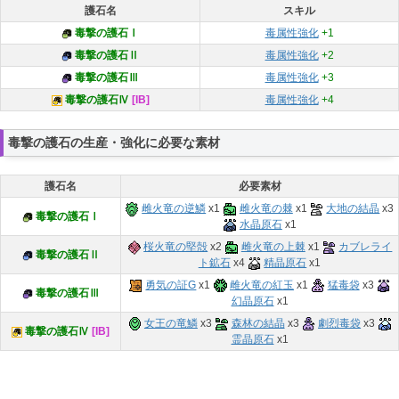
護石名
スキル
毒撃の護石Ⅰ
毒属性強化
+1
毒撃の護石Ⅱ
毒属性強化
+2
毒撃の護石Ⅲ
毒属性強化
+3
毒撃の護石Ⅳ
[IB]
毒属性強化
+4
毒撃の護石の生産・強化に必要な素材
護石名
必要素材
雌火竜の逆鱗
x1
雌火竜の棘
x1
大地の結晶
x3
毒撃の護石Ⅰ
水晶原石
x1
桜火竜の堅殻
x2
雌火竜の上棘
x1
カブレライ
毒撃の護石Ⅱ
ト鉱石
x4
精晶原石
x1
勇気の証G
x1
雌火竜の紅玉
x1
猛毒袋
x3
毒撃の護石Ⅲ
幻晶原石
x1
女王の竜鱗
x3
森林の結晶
x3
劇烈毒袋
x3
毒撃の護石Ⅳ
[IB]
霊晶原石
x1