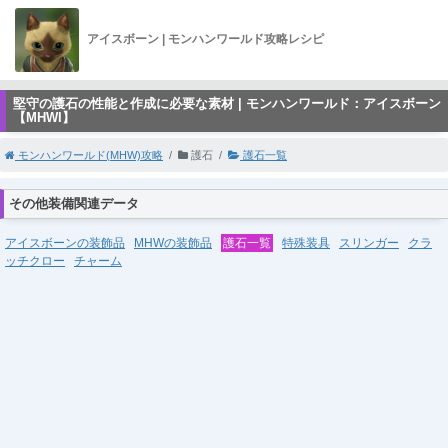
アイスボーン | モンハンワールド攻略レシピ
堅守の護石の性能と作成に必要な素材 | モンハンワールド：アイスボーン
【MHWI】
モンハンワールド(MHW)攻略
護石
護石一覧
その他装備関連データ
アイスボーンの装飾品
MHWの装飾品
護石一覧
特殊装具
スリンガー
クラ
ッチクロー
チャーム