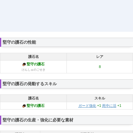
堅守の護石の性能
護石名
レア
堅守の護石
8
けんしゅのごせき
堅守の護石の発動するスキル
護石名
スキル
堅守の護石
ガード強化
+1
死中に活
+1
堅守の護石の生産・強化に必要な素材