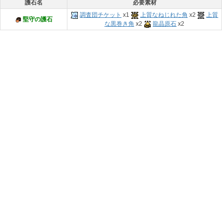
護石名
必要素材
調査団チケット
x1
上質なねじれた角
x2
上質
堅守の護石
な黒巻き角
x2
龍晶原石
x2