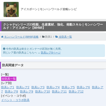
アイスボーン | モンハンワールド攻略レシピ
クシャナγシリーズの性能、生産素材、強化、発動スキル | モンハンワー
ルド：アイスボーン【MHWI】
モンハンワールド(MHW)攻略
防具1
全防具一覧
今作の防具は剣士とガンナーの区別が無く共用。
同じレア度の防具はこちらへ →
防具レア8ページ
防具関連データ
[一覧]
全防具一覧
[レア別]
防具レア1
防具レア2
防具レア3
防具レア4
防具レア5
防具レア6
防具レア
7
防具レア8
防具レア9
防具レア10
防具レア11
防具レア12
[イベント・コラボ]
イベント・コラボ防具