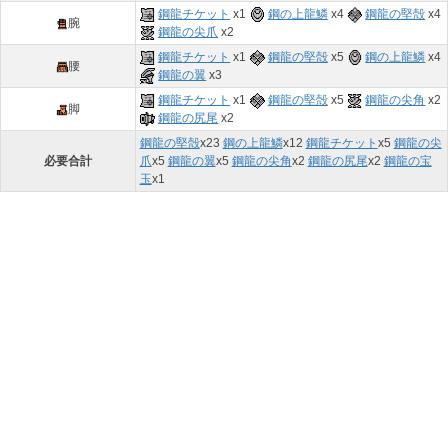
鋼龍チケット
x1
鋼の上龍鱗
x4
鋼龍の堅殻
x4
腕
鋼龍の尖爪
x2
鋼龍チケット
x1
鋼龍の堅殻
x5
鋼の上龍鱗
x4
腰
鋼龍の翼
x3
鋼龍チケット
x1
鋼龍の堅殻
x5
鋼龍の尖角
x2
脚
鋼龍の尻尾
x2
鋼龍の堅殻
x
23
鋼の上龍鱗
x
12
鋼龍チケット
x
5
鋼龍の尖
必要合計
爪
x
5
鋼龍の翼
x
5
鋼龍の尖角
x
2
鋼龍の尻尾
x
2
鋼龍の宝
玉
x
1