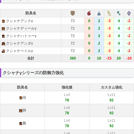
防具名
クシャナアンクγ
72
0
2
-3
4
-2
クシャナディールγ
72
0
2
-3
4
-2
クシャナハトゥーγ
72
0
2
-3
4
-2
クシャナアンダγ
72
0
2
-3
4
-2
クシャナペイルγ
72
0
2
-3
4
-2
合計
360
0
10
-15
20
-10
クシャナγシリーズの防御力強化
防具名
強化後
カスタム強化
Lv4
Lv11
頭
78
92
Lv4
Lv11
胴
78
92
Lv4
Lv11
腕
78
92
Lv4
Lv11