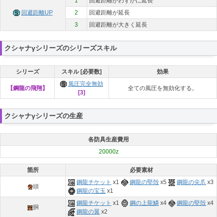
1
回避距離がわずかに延長
回避距離UP
2
回避距離が延長
3
回避距離が大きく延長
クシャナγシリーズのシリーズスキル
シリーズ
スキル [必要数]
効果
風圧完全無効
【鋼龍の飛翔】
全ての風圧を無効化する。
[3]
クシャナγシリーズの生産
各防具生産費用
20000z
箇所
必要素材
鋼龍チケット
x1
鋼龍の堅殻
x5
鋼龍の尖爪
x3
頭
鋼龍の宝玉
x1
鋼龍チケット
x1
鋼の上龍鱗
x4
鋼龍の堅殻
x4
胴
鋼龍の翼
x2