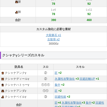
腰
78
92
Lv4
Lv11
脚
78
92
合計
390
460
カスタム強化に必要な素材
大龍脈石 x1
古龍骨 x2
30000z
クシャナγシリーズのスキル
防具名
スロ
スキル
クシャナアンクγ
②
匠
+2
クシャナディールγ
②
氷属性攻撃強化
+3
回避距離UP
+1
クシャナハトゥーγ
①①①
集中
+2
クシャナアンダγ
①①
匠
+2
クシャナペイルγ
③
回避性能
+2
匠
+4
氷属性攻撃強化
+3
集中
+2
回避性
合計