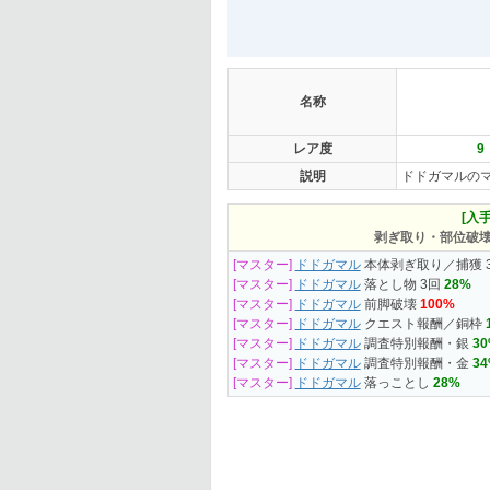
名称
レア度
9
説明
ドドガマルの
[入手
剥ぎ取り・部位破
[マスター]
ドドガマル
本体剥ぎ取り／捕獲 
[マスター]
ドドガマル
落とし物 3回
28%
[マスター]
ドドガマル
前脚破壊
100%
[マスター]
ドドガマル
クエスト報酬／銅枠
[マスター]
ドドガマル
調査特別報酬・銀
3
[マスター]
ドドガマル
調査特別報酬・金
3
[マスター]
ドドガマル
落っことし
28%