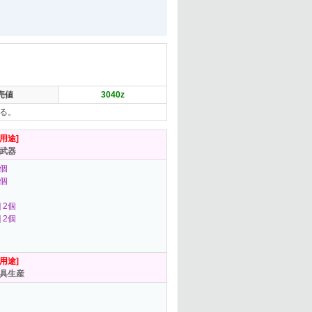
売値
3040
z
る。
[用途]
武器
2個
2個
] 2個
] 2個
[用途]
具生産