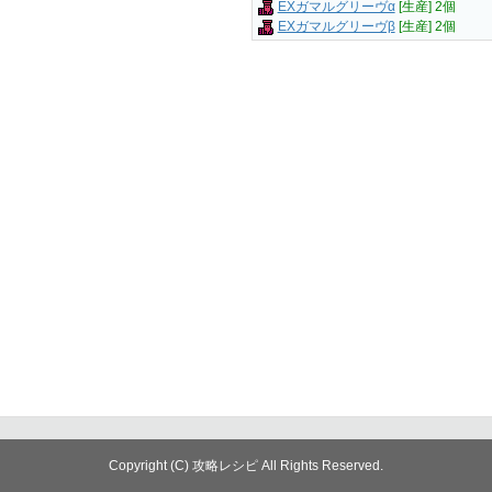
EXガマルグリーヴα
[生産] 2個
EXガマルグリーヴβ
[生産] 2個
Copyright (C) 攻略レシピ All Rights Reserved.