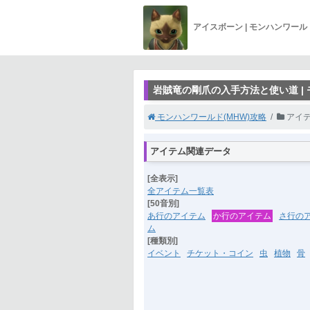
アイスボーン | モンハンワー
岩賊竜の剛爪の入手方法と使い道 |
モンハンワールド(MHW)攻略
アイ
アイテム関連データ
[全表示]
全アイテム一覧表
[50音別]
あ行のアイテム
か行のアイテム
さ行の
ム
[種類別]
イベント
チケット・コイン
虫
植物
骨