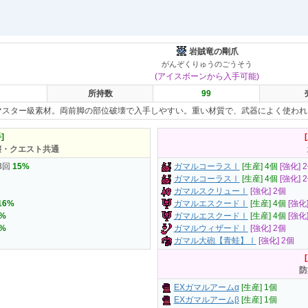
岩賊竜の剛爪
がんぞくりゅうのごうそう
(アイスボーンから入手可能)
所持数
99
マスター級素材。両前脚の部位破壊で入手しやすい。重い材質で、武器によく使われ
]
壊・クエスト共通
3回
15%
ガマルコーラスⅠ
[生産] 4個
[強化] 
ガマルコーラスⅠ
[生産] 4個
[強化] 
ガマルスクリューⅠ
[強化] 2個
16%
ガマルエスクードⅠ
[生産] 4個
[強化
0%
ガマルエスクードⅠ
[生産] 4個
[強化
4%
ガマルウィザードⅠ
[強化] 2個
ガマル大砲【青蛙】Ⅰ
[強化] 2個
防
EXガマルアームα
[生産] 1個
EXガマルアームβ
[生産] 1個