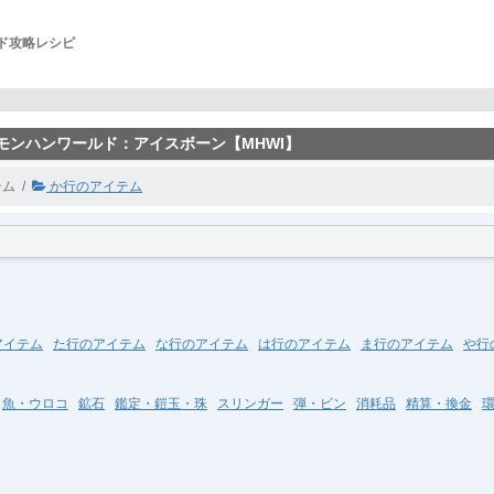
ルド攻略レシピ
 モンハンワールド：アイスボーン【MHWI】
テム
か行のアイテム
アイテム
た行のアイテム
な行のアイテム
は行のアイテム
ま行のアイテム
や行
魚・ウロコ
鉱石
鑑定・鎧玉・珠
スリンガー
弾・ビン
消耗品
精算・換金