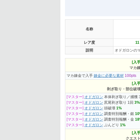
名称
レア度
11
説明
オドガロンの
[入手
マカ
マカ錬金で入手
錬金に必要な素材
100pts
[入手
剥ぎ取り・部位破
[マスター]
オドガロン
本体剥ぎ取り／捕獲 
[マスター]
オドガロン
尻尾剥ぎ取り 1回
3%
[マスター]
オドガロン
頭破壊
1%
[マスター]
オドガロン
調査特別報酬・銀
1
[マスター]
オドガロン
調査特別報酬・金
1
[マスター]
オドガロン
ぶんどり
1%
[入手
クエス