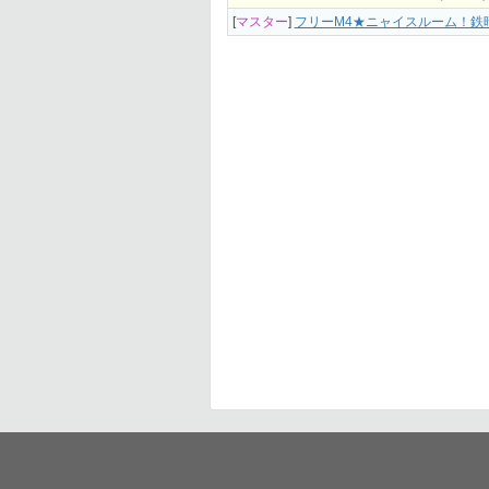
[
マスター
]
フリーM4★ニャイスルーム！鉄