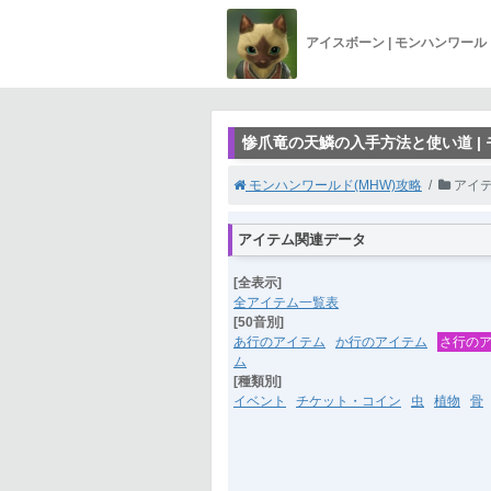
アイスボーン | モンハンワー
惨爪竜の天鱗の入手方法と使い道 |
モンハンワールド(MHW)攻略
アイ
アイテム関連データ
[全表示]
全アイテム一覧表
[50音別]
あ行のアイテム
か行のアイテム
さ行の
ム
[種類別]
イベント
チケット・コイン
虫
植物
骨