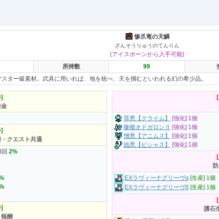
惨爪竜の天鱗
ざんそうりゅうのてんりん
(アイスボーンから入手可能)
所持数
99
マスター級素材。武具に用いれば、地を統べ、天を掴むといわれる幻の希少品。
]
錬金
罪悪【クライム】
[強化] 1個
惨槍オドガロンⅡ
[強化] 1個
]
憎悪【アニムス】
[強化] 1個
壊・クエスト共通
凶悪【ビシャス】
[強化] 1個
3回
2%
防
0%
EXラヴィーナグリーヴα
[生産] 1個
8%
EXラヴィーナグリーヴβ
[生産] 1個
]
護石
ト報酬