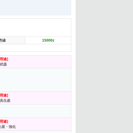
売値
15000
z
[用途]
武器
[用途]
具生産
[用途]
生産・強化