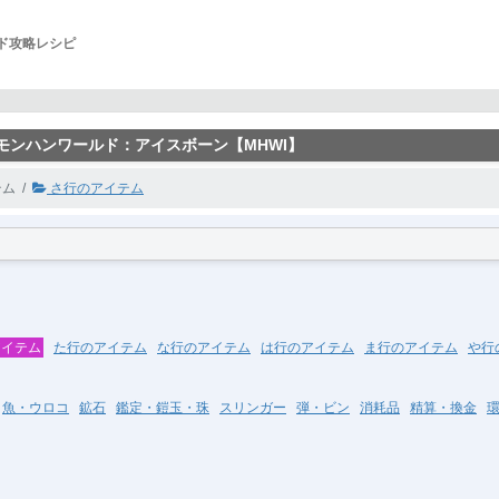
ルド攻略レシピ
 モンハンワールド：アイスボーン【MHWI】
テム
さ行のアイテム
アイテム
た行のアイテム
な行のアイテム
は行のアイテム
ま行のアイテム
や行
魚・ウロコ
鉱石
鑑定・鎧玉・珠
スリンガー
弾・ビン
消耗品
精算・換金