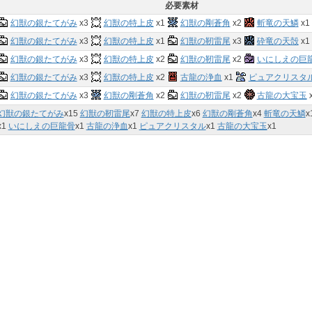
必要素材
幻獣の銀たてがみ
x3
幻獣の特上皮
x1
幻獣の剛蒼角
x2
斬竜の天鱗
x1
幻獣の銀たてがみ
x3
幻獣の特上皮
x1
幻獣の靭雷尾
x3
砕竜の天殻
x1
幻獣の銀たてがみ
x3
幻獣の特上皮
x2
幻獣の靭雷尾
x2
いにしえの巨
幻獣の銀たてがみ
x3
幻獣の特上皮
x2
古龍の浄血
x1
ピュアクリスタ
幻獣の銀たてがみ
x3
幻獣の剛蒼角
x2
幻獣の靭雷尾
x2
古龍の大宝玉
幻獣の銀たてがみ
x
15
幻獣の靭雷尾
x
7
幻獣の特上皮
x
6
幻獣の剛蒼角
x
4
斬竜の天鱗
x
x
1
いにしえの巨龍骨
x
1
古龍の浄血
x
1
ピュアクリスタル
x
1
古龍の大宝玉
x
1