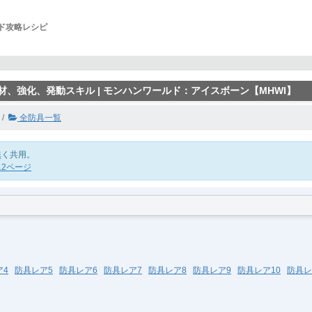
ルド攻略レシピ
材、強化、発動スキル | モンハンワールド：アイスボーン【MHWI】
全防具一覧
無く共用。
12ページ
ア4
防具レア5
防具レア6
防具レア7
防具レア8
防具レア9
防具レア10
防具レ