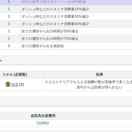
5
40%の確率で受けるダメージを60%軽減
1
ダッシュ時などのスタミナ消費量15%減少
2
ダッシュ時などのスタミナ消費量30%減少
3
ダッシュ時などのスタミナ消費量50%減少
1
全ての属性やられの時間が50%減る
2
全ての属性やられの時間が75%減る
3
全ての属性やられを無効化
ル
スキル [必要数]
効果
クエストクリアでもらえる報酬の数が高確率で多くな
強運
[3]
途中からは効果が得られない
各防具生産費用
21000z