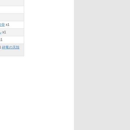
龍骨
x1
ル
x1
x1
1
砕竜の天殻