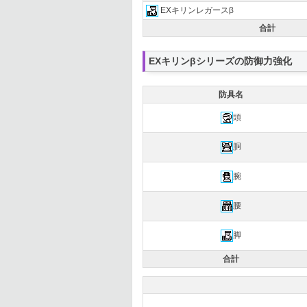
EXキリンレガースβ
合計
EXキリンβシリーズの防御力強化
防具名
頭
胴
腕
腰
脚
合計