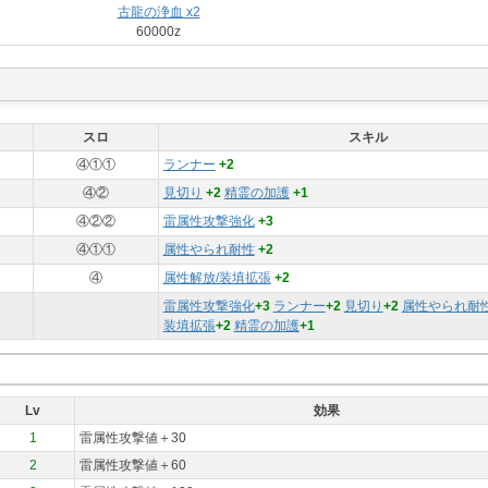
古龍の浄血 x2
60000z
スロ
スキル
④①①
ランナー
+2
④②
見切り
+2
精霊の加護
+1
④②②
雷属性攻撃強化
+3
④①①
属性やられ耐性
+2
④
属性解放/装填拡張
+2
雷属性攻撃強化
+3
ランナー
+2
見切り
+2
属性やられ耐
装填拡張
+2
精霊の加護
+1
Lv
効果
1
雷属性攻撃値＋30
2
雷属性攻撃値＋60