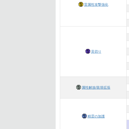
雷属性攻撃強化
見切り
属性解放/装填拡張
精霊の加護