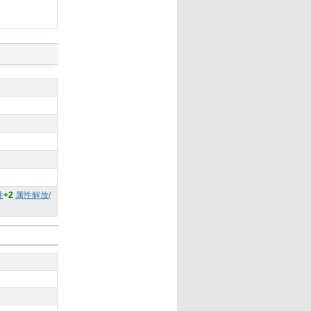
性
+2
属性解放/