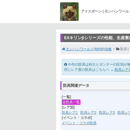
アイスボーン | モンハンワー
EXキリンβシリーズの性能、生産素
モンハンワールド(MHW)攻略
防具1
今作の防具は剣士とガンナーの区別が
同じレア度の防具はこちらへ →
防具レア
防具関連データ
[一覧]
全防具一覧
[レア別]
防具レア1
防具レア2
防具レア3
防具レ
[イベント・コラボ]
イベント・コラボ防具