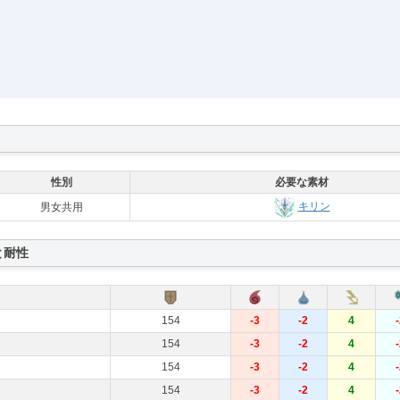
性別
必要な素材
キリン
男女共用
と耐性
154
-3
-2
4
-
154
-3
-2
4
-
154
-3
-2
4
-
154
-3
-2
4
-