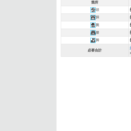
箇所
頭
胴
腕
腰
脚
必要合計