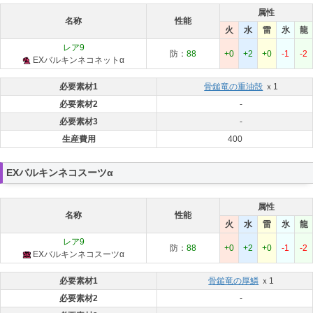
属性
名称
性能
火
水
雷
氷
龍
レア9
防：
88
+0
+2
+0
-1
-2
EXバルキンネコネットα
必要素材1
骨鎚竜の重油殻
ｘ1
必要素材2
-
必要素材3
-
生産費用
400
EXバルキンネコスーツα
属性
名称
性能
火
水
雷
氷
龍
レア9
防：
88
+0
+2
+0
-1
-2
EXバルキンネコスーツα
必要素材1
骨鎚竜の厚鱗
ｘ1
必要素材2
-