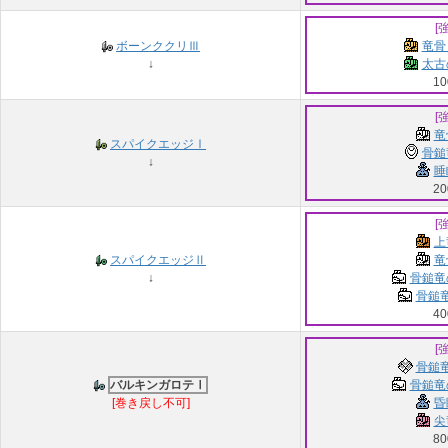
[
ボーンククリⅢ
竜骨
↓
太古
10
[
竜
スパイクエッジⅠ
骨鎚
↓
睡
20
[
上
スパイクエッジⅡ
竜
↓
骨鎚竜
骨鎚竜
40
[
骨鎚竜
バルキンガロテⅠ
骨鎚竜
[巻き戻し不可]
昏
尖
80