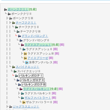
ボーンククリⅠ
[生産]
┗
ボーンククリⅡ
┣
ボーンククリⅢ
┃┣
チーフククリⅠ
┃┃┗
チーフククリⅡ
┃┃ ┗
チーフククリⅢ
┃┃
┗
グランドバロングⅠ
┃┃ ┗
グランドバロングⅡ
┃┃ ┗
ラグドスアッシュⅠ
[生産]
[IB]
┃┃ ┗
ラグドスアッシュⅡ
[IB]
┃┃ ┣
ラグドスアッシュⅢ
[IB]
┃┃ ┗
アイスブリーゼ
[IB]
┃┃ ┗
氷帝アンナパレス
[IB]
┃┗
スパイクエッジⅠ
┃ ┗
スパイクエッジⅡ
┃
┗
バルキンガロテⅠ
┃ ┗
バルキンガロテⅡ
┃ ┗
バルキンガロテⅢ
┃ ┗
ラグドスバルキンⅠ
[生産]
[IB]
┃ ┣
ラグドスバルキンⅡ
[IB]
┃ ┗
ザルファバトラーⅠ
[IB]
┃ ┗
ザルファバトラーⅡ
[IB]
┣
ジャグラスエッジⅠ