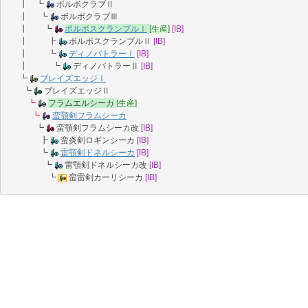
┃ ┗
ボルボクラブⅡ
┃ ┗
ボルボクラブⅢ
┃ ┗
ボルボスクランブルⅠ
[生産]
[IB]
┃ ┣
ボルボスクランブルⅡ
[IB]
┃ ┗
ディノバトラーⅠ
[IB]
┃ ┗
ディノバトラーⅡ
[IB]
┗
ブレイズエッジⅠ
┗
ブレイズエッジⅡ
┗
フラムエルシーカ
[生産]
┗
蛮顎剣フラムシーカ
┗
蛮顎剣フラムシーカ改
[IB]
┣
蛮炎剣ロギンシーカ
[IB]
┗
雷顎剣ドネルシーカ
[IB]
┗
雷顎剣ドネルシーカ改
[IB]
┗
蛮雷剣カーリシーカ
[IB]