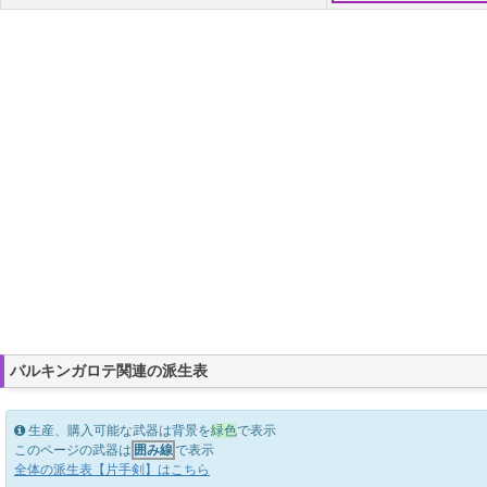
バルキンガロテ関連の派生表
生産、購入可能な武器は背景を
緑色
で表示
このページの武器は
囲み線
で表示
全体の派生表【片手剣】はこちら