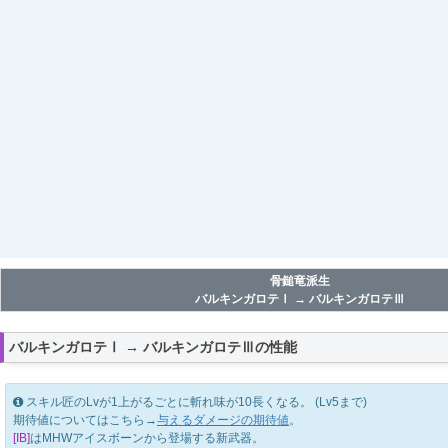
骨鎚竜派生
バルキンガロテⅠ → バルキンガロテⅢ
バルキンガロテⅠ → バルキンガロテⅢの性能
スキル匠のLvが1上がるごとに斬れ味が10長くなる。 (Lv5まで)
期待値についてはこちら→
与えるダメージの期待値
。
[IB]
はMHWアイスボーンから登場する新武器。