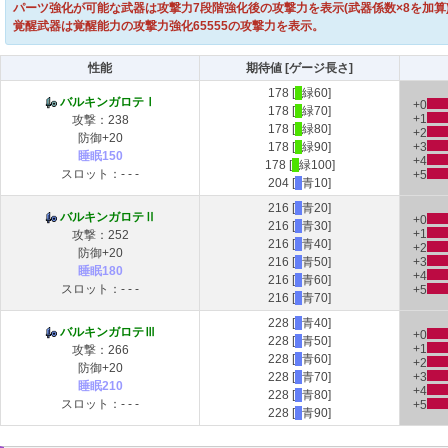
パーツ強化が可能な武器は攻撃力7段階強化後の攻撃力を表示(武器係数×8を加算
覚醒武器は覚醒能力の攻撃力強化65555の攻撃力を表示。
性能
期待値 [ゲージ長さ]
178 [
■
緑60]
バルキンガロテⅠ
+0
178 [
■
緑70]
+1
攻撃：238
178 [
■
緑80]
+2
防御+20
178 [
■
緑90]
+3
睡眠150
+4
178 [
■
緑100]
スロット：- - -
+5
204 [
■
青10]
216 [
■
青20]
バルキンガロテⅡ
+0
216 [
■
青30]
+1
攻撃：252
216 [
■
青40]
+2
防御+20
216 [
■
青50]
+3
睡眠180
+4
216 [
■
青60]
スロット：- - -
+5
216 [
■
青70]
228 [
■
青40]
バルキンガロテⅢ
+0
228 [
■
青50]
+1
攻撃：266
228 [
■
青60]
+2
防御+20
228 [
■
青70]
+3
睡眠210
+4
228 [
■
青80]
スロット：- - -
+5
228 [
■
青90]