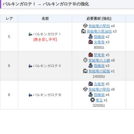
バルキンガロテⅠ → バルキンガロテⅢの強化
レア
名前
必要素材 [強化]
骨鎚竜の堅殻
x4
骨鎚竜の黒油殻
x3
バルキンガロテⅠ
5
昏睡袋
x2
[巻き戻し不可]
尖竜骨
x3
8000z
堅竜骨
x5
骨鎚竜の上鱗
x8
6
バルキンガロテⅡ
昏睡袋
x3
骨鎚竜の延髄
x1
24000z
古龍骨
x5
骨鎚竜の堅殻
x6
6
バルキンガロテⅢ
昏睡袋
x4
竜玉
x1
32000z