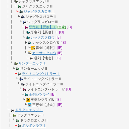
┃┣
ジャグラスエッジⅡ
┃┃┗
ジャグラスエッジⅢ
┃┃
┗
ジャグラスガロテⅠ
┃┃ ┗
ジャグラスガロテⅡ
┃┃ ┗
ジャグラスガロテⅢ
┃┃ ┗
牙竜剣【悪喰】Ⅰ
[生産]
[IB]
┃┃ ┣
牙竜剣【悪喰】Ⅱ
[IB]
┃┃ ┗
レックスクロウ
[IB]
┃┃ ┣
レックスクロウ改
[IB]
┃┃ ┃┗
轟剣【虎眼】
[IB]
┃┃ ┗
カーサスクロウ
[IB]
┃┃ ┗
吼剣【地咬】
[IB]
┃┗
サンダーエッジⅠ
┃ ┗
サンダーエッジⅡ
┃
┗
ライトニングバトラーⅠ
┃ ┗
ライトニングバトラーⅡ
┃ ┗
ライトニングバトラーⅢ
┃ ┗
ライトニングバトラーⅣ
[IB]
┃ ┗
王剣シツライ
[IB]
┃ ┗
王剣シツライ改
[IB]
┃ ┗
王牙剣【折雷】
[IB]
┗
ドラグロエッジⅠ
┣
ドラグロエッジⅡ
┃┗
ドラグロエッジⅢ
┃
┗
ボルボクラブⅠ