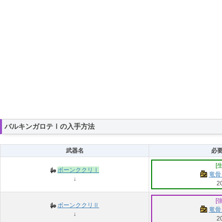
バルキンガロテⅠの入手方法
武器名
必
[
ボーンククリⅠ
竜骨
↓
2
[
ボーンククリⅡ
竜骨
↓
2