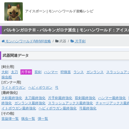
アイスボーン | モンハンワールド攻略レシピ
バルキンガロテⅢ - バルキンガロテ派生 | モンハンワールド：アイス
モンハンワールド(MHW)攻略
武器
片手剣
武器関連データ
[剣士用]
大剣
太刀
片手剣
双剣
ハンマー
狩猟笛
ランス
ガンランス
スラッシュア
操虫棍
[ガンナー用]
ライトボウガン
ヘビィボウガン
弓
[最終強化]
大剣最終強化
太刀最終強化
片手剣最終強化
双剣最終強化
ハンマー最終強化
終強化
ガンランス最終強化
スラッシュアックス最終強化
チャージアックス最
イトボウガン最終強化
ヘビィボウガン最終強化
弓最終強化
[その他]
笛旋律一覧
猟虫一覧
弾一覧