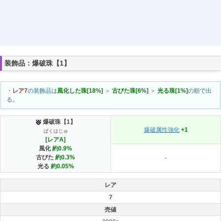
装飾品：爆破珠【1】
・
レア7
の装飾品は
風化した珠[18%]
＞
古びた珠[6%]
＞
光る珠[1%]
の順で出
る。
爆破珠【1】
爆破属性強化
+1
ばくはじゅ
[レアA]
風化
約0.9%
古びた
約0.3%
-
光る
約0.05%
レア
7
売値