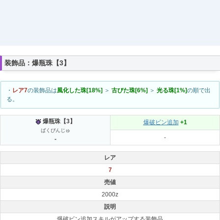
装飾品：爆瓶珠【3】
・
レア7
の装飾品は
風化した珠[18%]
＞
古びた珠[6%]
＞
光る珠[1%]
の順で出
る。
爆瓶珠【3】
爆破ビン追加
+1
ばくびんじゅ
-
-
レア
7
売値
2000z
説明
爆破ビン追加スキルがアップする装飾品