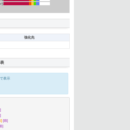
+4
+5
強化先
表
で表示
]
]
]
[IB]
IB]