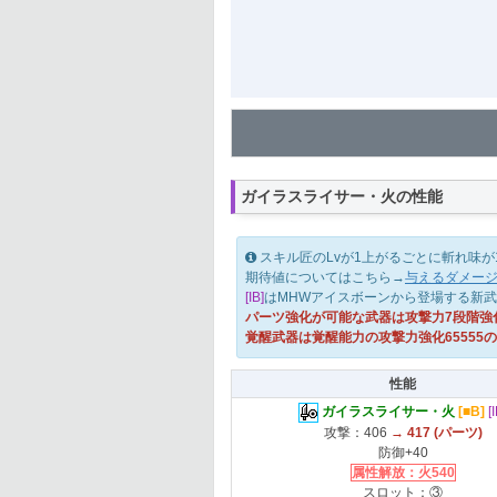
ガイラスライサー・火の性能
スキル匠のLvが1上がるごとに斬れ味が10
期待値についてはこちら→
与えるダメー
[IB]
はMHWアイスボーンから登場する新
パーツ強化が可能な武器は攻撃力7段階強化
覚醒武器は覚醒能力の攻撃力強化65555
性能
ガイラスライサー・火
[■B]
[
攻撃：406
→ 417 (パーツ)
防御+40
属性解放：火540
スロット：③