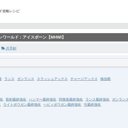
ルド攻略レシピ
ハンワールド：アイスボーン【MHWI】
片手剣
笛
ランス
ガンランス
スラッシュアックス
チャージアックス
操虫棍
化
双剣最終強化
ハンマー最終強化
狩猟笛最終強化
ランス最終強化
ガンラン
化
ライトボウガン最終強化
ヘビィボウガン最終強化
弓最終強化