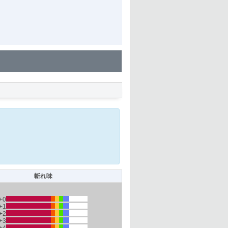
斬れ味
+0
+1
+2
+3