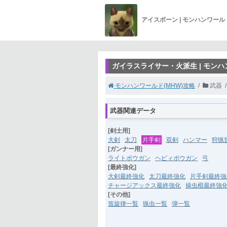
アイスボーン | モンハンワー
ガイラスライサー・火派生 | モン
モンハンワールド(MHW)攻略
武器
武器関連データ
[剣士用]
大剣
太刀
片手剣
双剣
ハンマー
狩猟
[ガンナー用]
ライトボウガン
ヘビィボウガン
弓
[最終強化]
大剣最終強化
太刀最終強化
片手剣最終強
チャージアックス最終強化
操虫棍最終強
[その他]
笛旋律一覧
猟虫一覧
弾一覧