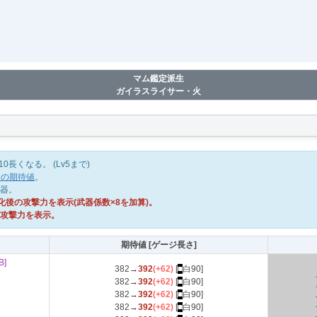
マム鑑定派生
ガイラスライサー・火
長くなる。 (Lv5まで)
ジの期待値
。
武器。
後の攻撃力を表示(武器係数×8を加算)。
の攻撃力を表示。
期待値 [ゲージ長さ]
IB]
382→
392
(+62)
[
■
白90]
382→
392
(+62)
[
■
白90]
382→
392
(+62)
[
■
白90]
382→
392
(+62)
[
■
白90]