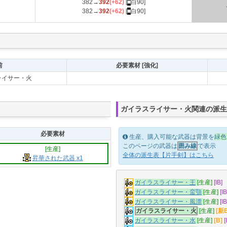
382→
392
(+62)
[
■
白90]
382→
392
(+62)
[
■
白90]
前
必要素材 [強化]
ライサー・火
ガイラスライサー・火関連の派生
必要素材
生産、購入可能な武器は背景を
緑色
このページの武器は
囲み線
で表示
[生産]
全体の派生表【片手剣】はこちら
昇華された武器 x1
ガイラスライサー・王
[生産]
[IB]
ガイラスライサー・蛮顎
[生産]
[IB
ガイラスライサー・風漂
[生産]
[IB
ガイラスライサー・火
[生産]
[新B
ガイラスライサー・水
[生産]
[B]
[