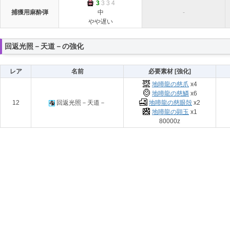
3
3 3 4
捕獲用麻酔弾
中
-
やや遅い
回返光照－天道－の強化
レア
名前
必要素材 [強化]
地啼龍の慈爪
x4
地啼龍の慈鱗
x6
12
回返光照－天道－
地啼龍の慈眼殻
x2
地啼龍の顕玉
x1
80000z