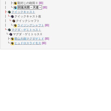
┃ ┣
龍封じの砲筒Ⅱ
[IB]
┃ ┗
回返光照－天道－
[IB]
┣
クイックキャスト
┃
┗
クイックキャスト改
┃
┗
クイックシャフト
┃ ┗
ライジングシャフト
[IB]
┗
マグダ・ゲミトゥスⅠ
┗
マグダ・ゲミトゥスⅡ
┣
熔山大砲マグダゲミド
[IB]
┗
ヒュドロスライモス
[IB]