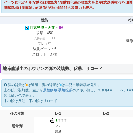
パーツ強化が可能な武器は攻撃力7段階強化後の攻撃力を表示(武器係数×8を加算
覚醒武器は覚醒能力の攻撃力強化65555の攻撃力を表示。
性能
特
回返光照－天道－
[IB]
攻撃：450
期待値：300
狙
ブレ：中
強化パーツ：5
スロット：①①
地啼龍派生のボウガンの弾の装填数、反動、リロード
弾の背景が
■
は速射、弾の背景が
■
は単発自動装填が発生。
上の段は装填数。左から
属性解放/装填拡張
のスキル無し、スキルLv1、Lv2、L
数は薄い色で表示。
中の段は反動。下の段はリロード。
弾の種類
Lv1
Lv2
5
7 7 7
通常弾
小
-
普通