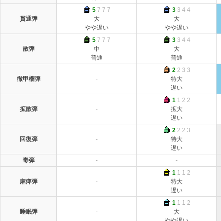
5
7 7 7
3
3 4 4
貫通弾
大
大
やや遅い
やや遅い
5
7 7 7
3
3 4 4
散弾
中
大
普通
普通
2
2 3 3
徹甲榴弾
-
特大
遅い
1
1 2 2
拡散弾
-
拡大
遅い
2
2 2 3
回復弾
-
特大
遅い
毒弾
-
-
1
1 1 2
麻痺弾
-
特大
遅い
1
1 1 2
睡眠弾
-
大
やや遅い