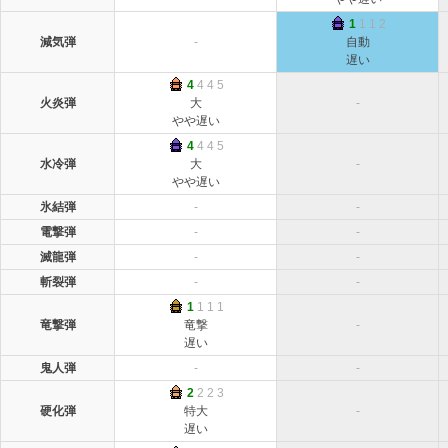
1
1 1 2
減気弾
-
自動
遅い
4
4 4 5
火炎弾
大
-
やや遅い
4
4 4 5
水冷弾
大
-
やや遅い
氷結弾
-
-
電撃弾
-
-
滅龍弾
-
-
斬裂弾
-
-
1
1 1 1
竜撃弾
竜撃
-
遅い
鬼人弾
-
-
2
2 2 3
硬化弾
特大
-
遅い