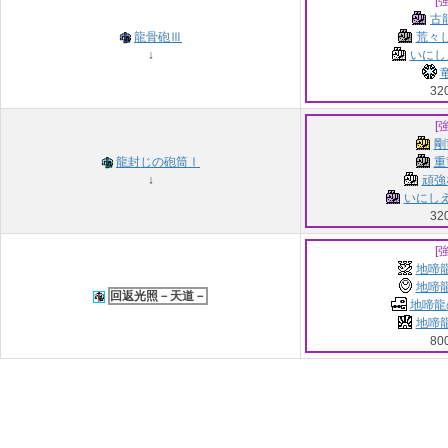
[
古龍
龍骨砲Ⅲ
荒々し
↓
いにし
竜
32
[
剛
龍封じの砲筒Ⅰ
重
↓
頑強
いにしえ
32
[
地啼龍
地啼龍
回返光照－天道－
地啼龍
地啼龍
80