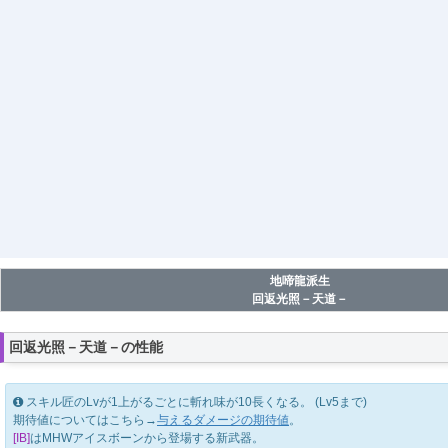
地啼龍派生
回返光照－天道－
回返光照－天道－の性能
スキル匠のLvが1上がるごとに斬れ味が10長くなる。 (Lv5まで)
期待値についてはこちら→
与えるダメージの期待値
。
[IB]
はMHWアイスボーンから登場する新武器。