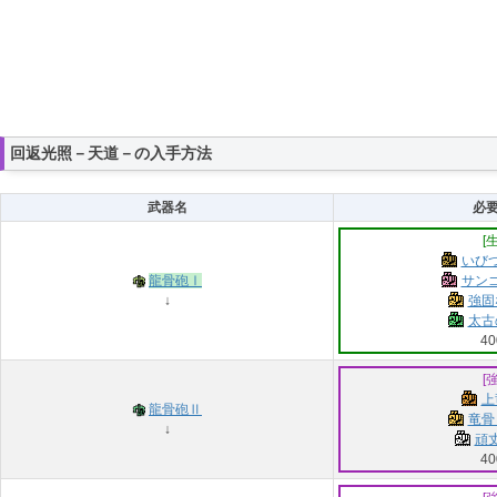
回返光照－天道－の入手方法
武器名
必
[
いびつ
龍骨砲Ⅰ
サンゴ
↓
強固
太古
40
[
上
龍骨砲Ⅱ
竜骨
↓
頑丈
40