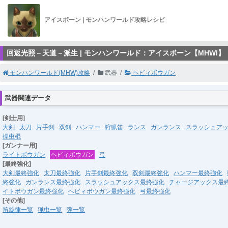
アイスボーン | モンハンワールド攻略レシピ
回返光照－天道－派生 | モンハンワールド：アイスボーン【MHWI】
モンハンワールド(MHW)攻略
武器
ヘビィボウガン
武器関連データ
[剣士用]
大剣
太刀
片手剣
双剣
ハンマー
狩猟笛
ランス
ガンランス
スラッシュア
操虫棍
[ガンナー用]
ライトボウガン
ヘビィボウガン
弓
[最終強化]
大剣最終強化
太刀最終強化
片手剣最終強化
双剣最終強化
ハンマー最終強化
終強化
ガンランス最終強化
スラッシュアックス最終強化
チャージアックス最
イトボウガン最終強化
ヘビィボウガン最終強化
弓最終強化
[その他]
笛旋律一覧
猟虫一覧
弾一覧