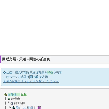
回返光照－天道－関連の派生表
生産、購入可能な武器は背景を
緑色
で表示
このページの武器は
囲み線
で表示
全体の派生表【ヘビィボウガン】はこちら
龍骨砲Ⅰ
[生産]
┣
龍骨砲Ⅱ
┃┗
龍骨砲Ⅲ
┃ ┗
龍封じの砲筒Ⅰ
[IB]