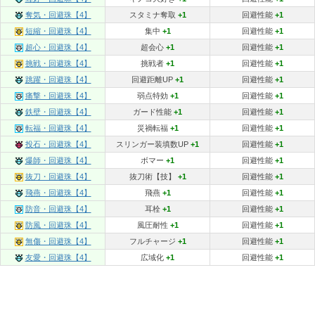
奪気・回避珠【4】
スタミナ奪取
+1
回避性能
+1
短縮・回避珠【4】
集中
+1
回避性能
+1
超心・回避珠【4】
超会心
+1
回避性能
+1
挑戦・回避珠【4】
挑戦者
+1
回避性能
+1
跳躍・回避珠【4】
回避距離UP
+1
回避性能
+1
痛撃・回避珠【4】
弱点特効
+1
回避性能
+1
鉄壁・回避珠【4】
ガード性能
+1
回避性能
+1
転福・回避珠【4】
災禍転福
+1
回避性能
+1
投石・回避珠【4】
スリンガー装填数UP
+1
回避性能
+1
爆師・回避珠【4】
ボマー
+1
回避性能
+1
抜刀・回避珠【4】
抜刀術【技】
+1
回避性能
+1
飛燕・回避珠【4】
飛燕
+1
回避性能
+1
防音・回避珠【4】
耳栓
+1
回避性能
+1
防風・回避珠【4】
風圧耐性
+1
回避性能
+1
無傷・回避珠【4】
フルチャージ
+1
回避性能
+1
友愛・回避珠【4】
広域化
+1
回避性能
+1