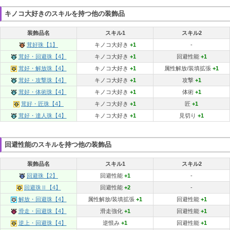
キノコ大好きのスキルを持つ他の装飾品
装飾品名
スキル1
スキル2
茸好珠【1】
キノコ大好き
+1
-
茸好・回避珠【4】
キノコ大好き
+1
回避性能
+1
茸好・解放珠【4】
キノコ大好き
+1
属性解放/装填拡張
+1
茸好・攻撃珠【4】
キノコ大好き
+1
攻撃
+1
茸好・体術珠【4】
キノコ大好き
+1
体術
+1
茸好・匠珠【4】
キノコ大好き
+1
匠
+1
茸好・達人珠【4】
キノコ大好き
+1
見切り
+1
回避性能のスキルを持つ他の装飾品
装飾品名
スキル1
スキル2
回避珠【2】
回避性能
+1
-
回避珠Ⅱ【4】
回避性能
+2
-
解放・回避珠【4】
属性解放/装填拡張
+1
回避性能
+1
滑走・回避珠【4】
滑走強化
+1
回避性能
+1
逆上・回避珠【4】
逆恨み
+1
回避性能
+1