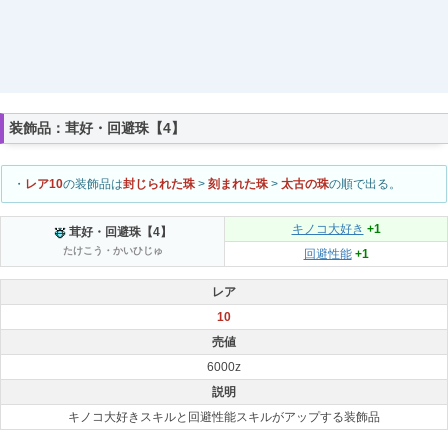
装飾品：茸好・回避珠【4】
・
レア10
の装飾品は
封じられた珠
>
刻まれた珠
>
太古の珠
の順で出る。
キノコ大好き
+1
茸好・回避珠【4】
たけこう・かいひじゅ
回避性能
+1
レア
10
売値
6000z
説明
キノコ大好きスキルと回避性能スキルがアップする装飾品