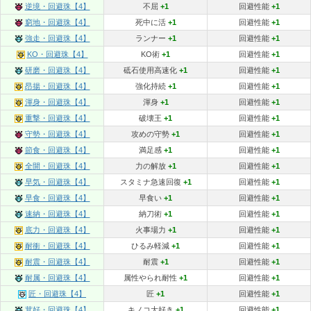
逆境・回避珠【4】
不屈
+1
回避性能
+1
窮地・回避珠【4】
死中に活
+1
回避性能
+1
強走・回避珠【4】
ランナー
+1
回避性能
+1
KO・回避珠【4】
KO術
+1
回避性能
+1
研磨・回避珠【4】
砥石使用高速化
+1
回避性能
+1
昂揚・回避珠【4】
強化持続
+1
回避性能
+1
渾身・回避珠【4】
渾身
+1
回避性能
+1
重撃・回避珠【4】
破壊王
+1
回避性能
+1
守勢・回避珠【4】
攻めの守勢
+1
回避性能
+1
節食・回避珠【4】
満足感
+1
回避性能
+1
全開・回避珠【4】
力の解放
+1
回避性能
+1
早気・回避珠【4】
スタミナ急速回復
+1
回避性能
+1
早食・回避珠【4】
早食い
+1
回避性能
+1
速納・回避珠【4】
納刀術
+1
回避性能
+1
底力・回避珠【4】
火事場力
+1
回避性能
+1
耐衝・回避珠【4】
ひるみ軽減
+1
回避性能
+1
耐震・回避珠【4】
耐震
+1
回避性能
+1
耐属・回避珠【4】
属性やられ耐性
+1
回避性能
+1
匠・回避珠【4】
匠
+1
回避性能
+1
茸好・回避珠【4】
キノコ大好き
+1
回避性能
+1