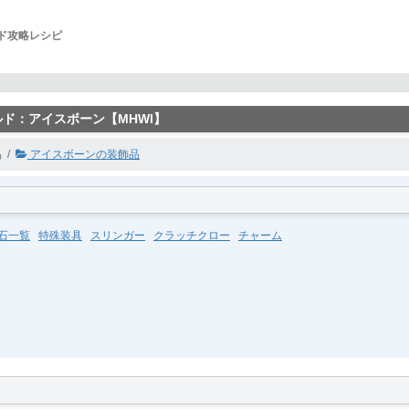
ルド攻略レシピ
ルド：アイスボーン【MHWI】
品
アイスボーンの装飾品
石一覧
特殊装具
スリンガー
クラッチクロー
チャーム