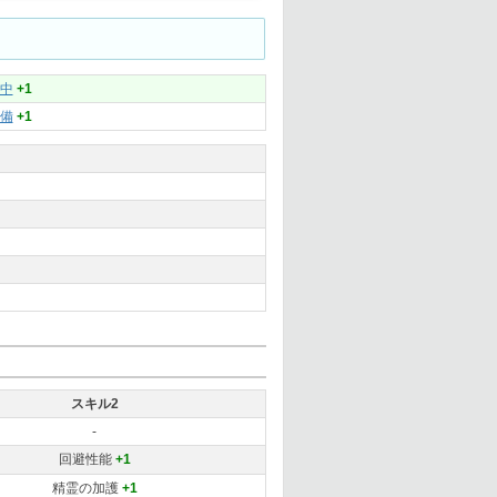
中
+1
備
+1
スキル2
-
回避性能
+1
精霊の加護
+1