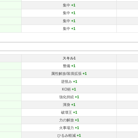
集中
+1
集中
+1
集中
+1
集中
+1
スキル1
整備
+1
属性解放/装填拡張
+1
逆恨み
+1
KO術
+1
強化持続
+1
渾身
+1
破壊王
+1
力の解放
+1
火事場力
+1
ひるみ軽減
+1