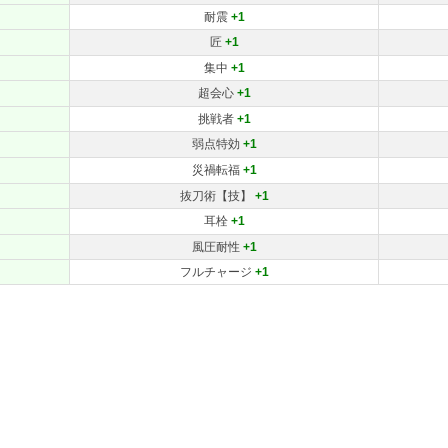
耐震
+1
匠
+1
集中
+1
超会心
+1
挑戦者
+1
弱点特効
+1
災禍転福
+1
抜刀術【技】
+1
耳栓
+1
風圧耐性
+1
フルチャージ
+1