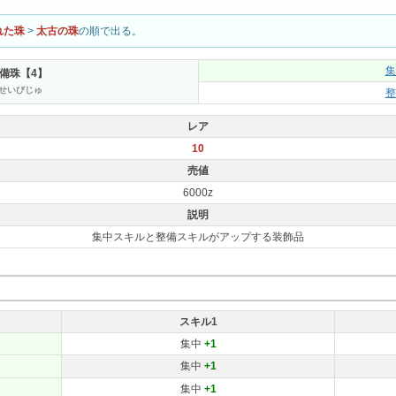
れた珠
>
太古の珠
の順で出る。
集
備珠【4】
せいびじゅ
整
レア
10
売値
6000z
説明
集中スキルと整備スキルがアップする装飾品
スキル1
集中
+1
集中
+1
集中
+1