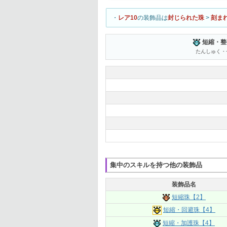
・
レア10
の装飾品は
封じられた珠
>
刻ま
短縮・整
たんしゅく・
集中のスキルを持つ他の装飾品
装飾品名
短縮珠【2】
短縮・回避珠【4】
短縮・加護珠【4】