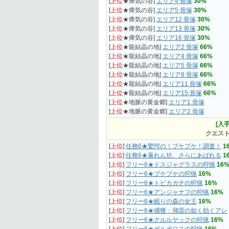
[
上位
★瘴気の谷]
エリア4 骨塚
30%
[
上位
★瘴気の谷]
エリア5 骨塚
30%
[
上位
★瘴気の谷]
エリア12 骨塚
30%
[
上位
★瘴気の谷]
エリア13 骨塚
30%
[
上位
★瘴気の谷]
エリア16 骨塚
30%
[
上位
★龍結晶の地]
エリア2 骨塚
66%
[
上位
★龍結晶の地]
エリア4 骨塚
66%
[
上位
★龍結晶の地]
エリア5 骨塚
66%
[
上位
★龍結晶の地]
エリア8 骨塚
66%
[
上位
★龍結晶の地]
エリア11 骨塚
66%
[
上位
★龍結晶の地]
エリア15 骨塚
66%
[
上位
★地脈の黄金郷]
エリア1 骨塚
[
上位
★地脈の黄金郷]
エリア2 骨塚
[入手
クエス
[
上位
]
任務6★驚愕の！プケプケ！調査！
1
[
上位
]
任務6★暴れん坊、さらにあばれる
1
[
上位
]
フリー6★ドスジャグラスの狩猟
16
[
上位
]
フリー6★プケプケの狩猟
16%
[
上位
]
フリー6★トビカガチの狩猟
16%
[
上位
]
フリー6★アンジャナフの狩猟
16%
[
上位
]
フリー6★眠りの森の女王
16%
[
上位
]
フリー6★捕獲：飛雷の如く効くアレ
[
上位
]
フリー6★クルルヤックの狩猟
16%