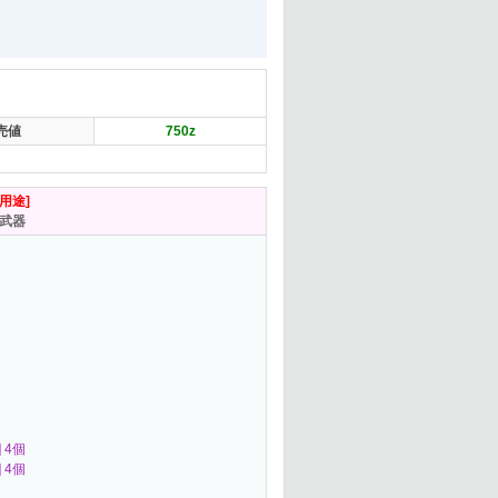
売値
750
z
[用途]
武器
] 4個
] 4個