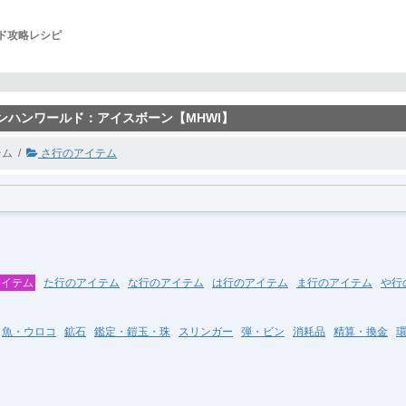
ルド攻略レシピ
モンハンワールド：アイスボーン【MHWI】
テム
さ行のアイテム
アイテム
た行のアイテム
な行のアイテム
は行のアイテム
ま行のアイテム
や行
魚・ウロコ
鉱石
鑑定・鎧玉・珠
スリンガー
弾・ビン
消耗品
精算・換金