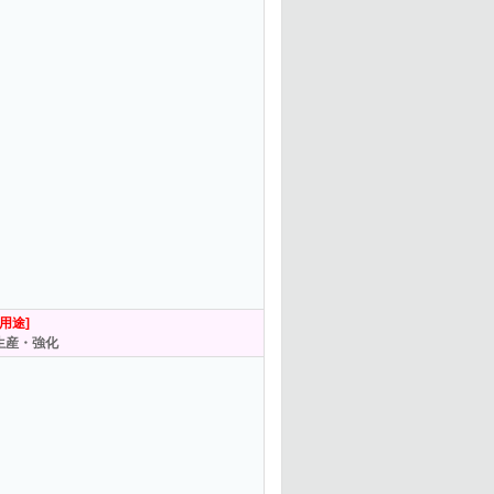
[用途]
生産・強化