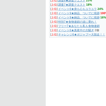
[
上位
]
調査6★調査クエスト
23%
[
上位
]
調査7★調査クエスト
18%
[
上位
]
イベント6★身も心もユラユラ
24%
[
上位
]
イベント9★納品、ついでに痕跡
100
[
上位
]
イベント9★納品、ついでに痕跡
16
[
上位
]
特別7★食物連鎖の波に乗れ！
[
上位
]
フリー7★あなたも私も食物連鎖
[
上位
]
イベント6★真夜中の大騒ぎ
2個
[
上位
]
チャレンジ6★ガジャブー大脱走！！