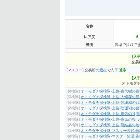
名称
レア度
6
説明
骨塚で採取で
[入手
交易
[マスター]
交易船の
素材
で入手
通常
[入手
オトモダ
[探検隊]
オトモダチ探検隊-上位-古代樹の森[
[探検隊]
オトモダチ探検隊-上位-大蟻塚の荒地
[探検隊]
オトモダチ探検隊-上位-陸珊瑚の台地
[探検隊]
オトモダチ探検隊-上位-陸珊瑚の台
[探検隊]
オトモダチ探検隊-上位-瘴気の谷[骨
[探検隊]
オトモダチ探検隊-上位-瘴気の谷[ラ
[探検隊]
オトモダチ探検隊-上位-龍結晶の地[
[探検隊]
オトモダチ探検隊-マスター古代樹の
[探検隊]
オトモダチ探検隊-マスター陸珊瑚の