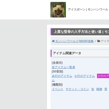
アイスボーン | モンハンワー
上質な堅骨の入手方法と使い道 | 
モンハンワールド(MHW)攻略
アイ
アイテム関連データ
[全表示]
全アイテム一覧表
[50音別]
あ行のアイテム
か行のアイテム
さ行の
ム
[種類別]
イベント
チケット・コイン
虫
植物
骨