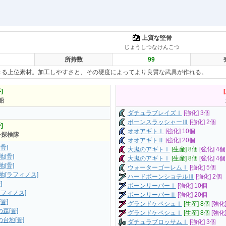
上質な堅骨
じょうしつなけんこつ
所持数
99
きる上位素材。加工しやすさと、その硬度によってより良質な武具が作れる。
]
船
ダチュラブレイズⅠ
[強化] 3個
ボーンスラッシャーⅢ
[強化] 2個
]
オオアギトⅠ
[強化] 10個
チ探検隊
オオアギトⅡ
[強化] 20個
骨]
大鬼のアギトⅠ
[生産] 8個
[強化] 4個
[骨]
大鬼のアギトⅠ
[生産] 8個
[強化] 4個
[骨]
ウォーターゴーレムⅠ
[強化] 5個
地[ラフィノス]
ハードボーンショテルⅢ
[強化] 2個
]
ボーンリーパーⅠ
[強化] 10個
フィノス]
ボーンリーパーⅡ
[強化] 20個
骨]
グランドケペシュⅠ
[生産] 8個
[強化
森[骨]
グランドケペシュⅠ
[生産] 8個
[強化
台地[骨]
ダチュラブロッサムⅠ
[強化] 3個