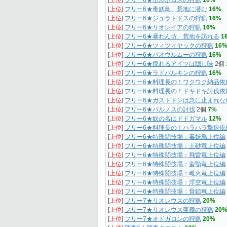
[
上位
]
フリー6★ボルボロスの狩猟
16%
[
上位
]
フリー6★毒妖鳥、荒地に潜む
16%
[
上位
]
フリー6★ジュラトドスの狩猟
16%
[
上位
]
フリー6★リオレイアの狩猟
16%
[
上位
]
フリー6★暴れん坊、荒地を訪れる
1
[
上位
]
フリー6★ツィツィヤックの狩猟
16
[
上位
]
フリー6★パオウルムーの狩猟
16%
[
上位
]
フリー6★痺れるアイツは隠し味
2個
[
上位
]
フリー6★ラドバルキンの狩猟
16%
[
上位
]
フリー6★料理長の！ワクワク納品依
[
上位
]
フリー6★料理長の！ドキドキ討伐依
[
上位
]
フリー6★ガストドンは急に止まれな
[
上位
]
フリー6★バルノスの討伐
2個
7%
[
上位
]
フリー6★奴の名はドドガマル
12%
[
上位
]
フリー6★料理長の！ハラハラ撃退依
[
上位
]
フリー6★特殊闘技場：毒妖鳥上位編
[
上位
]
フリー6★特殊闘技場：土砂竜上位編
[
上位
]
フリー6★特殊闘技場：飛雷竜上位編
[
上位
]
フリー6★特殊闘技場：蛮顎竜上位編
[
上位
]
フリー6★特殊闘技場：雌火竜上位編
[
上位
]
フリー6★特殊闘技場：浮空竜上位編
[
上位
]
フリー6★特殊闘技場：骨鎚竜上位編
[
上位
]
フリー7★リオレウスの狩猟
20%
[
上位
]
フリー7★リオレウス亜種の狩猟
20
[
上位
]
フリー7★オドガロンの狩猟
20%